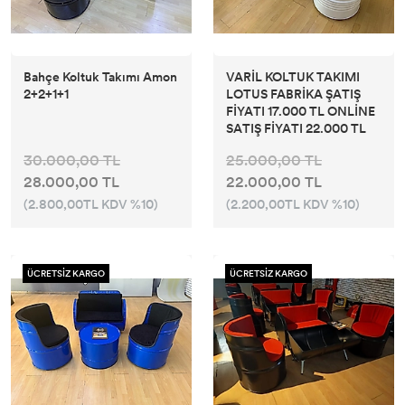
Bahçe Koltuk Takımı Amon
VARİL KOLTUK TAKIMI
2+2+1+1
LOTUS FABRİKA ŞATIŞ
FİYATI 17.000 TL ONLİNE
SATIŞ FİYATI 22.000 TL
30.000,00 TL
25.000,00 TL
28.000,00 TL
22.000,00 TL
(2.800,00TL KDV %10)
(2.200,00TL KDV %10)
ÜCRETSİZ KARGO
ÜCRETSİZ KARGO