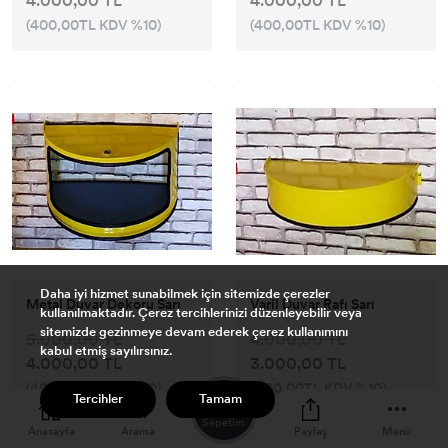
4.000,00 TL
4.000,00 TL
(400,00TL KDV %10)
(400,00TL KDV %10)
Daha iyi hizmet sunabilmek için sitemizde çerezler
Metal Duvar Dekoru Sarı
Varil Duvar Rafı Sarı
kullanılmaktadır. Çerez tercihlerinizi düzenleyebilir veya
sitemizde gezinmeye devam ederek çerez kullanımını
5.000,00 TL
4.000,00 TL
kabul etmiş sayılırsınız.
4.000,00 TL
3.000,00 TL
(400,00TL KDV %10)
(300,00TL KDV %10)
0
Tercihler
Tamam
Sepetim
Anasayfa
Arama
Paylaş
Menü