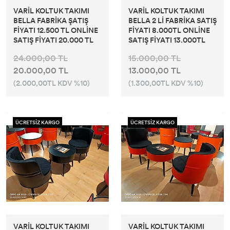
VARİL KOLTUK TAKIMI
VARİL KOLTUK TAKIMI
BELLA FABRİKA ŞATIŞ
BELLA 2 Lİ FABRİKA SATIŞ
FİYATI 12.500 TL ONLİNE
FİYATI 8.000TL ONLİNE
SATIŞ FİYATI 20.000 TL
SATIŞ FİYATI 13.000TL
24.000,00 TL
15.000,00 TL
20.000,00 TL
13.000,00 TL
(2.000,00TL KDV %10)
(1.300,00TL KDV %10)
ÜCRETSİZ KARGO
ÜCRETSİZ KARGO
VARİL KOLTUK TAKIMI
VARİL KOLTUK TAKIMI