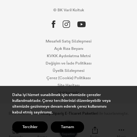
© BK Varil Koltuk
Mesafeli Satış Sözleşmesi
Açık Rıza Beyanı
KVKK Aydınlatma Metni
Değişim ve İade Politikası
Üyelik Sözleşmesi
Çerez (Cookie) Politikası
Site Haritası
Hakkımızda
Daha iyi hizmet sunabilmek için sitemizde çerezler
kullanılmaktadır. Çerez tercihlerinizi düzenleyebilir veya
sitemizde gezinmeye devam ederek çerez kullanımını
kabul etmiş sayılırsınız.
Bu e-ticaret sitesi
Kolay Sipariş E-Ticaret Paketleri
ile hazırlanmıştır.
0
Tercihler
Tamam
Sepetim
Anasayfa
Arama
Paylaş
Menü