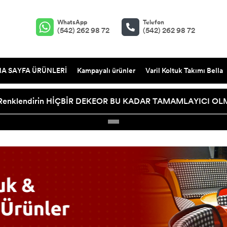
WhatsApp
Telefon
(542) 262 98 72
(542) 262 98 72
A SAYFA ÜRÜNLERİ
Kampayalı ürünler
Varil Koltuk Takımı Bella
tukla Renklendirin HİÇBİR DEKEOR BU KADAR TAMAMLAYICI O