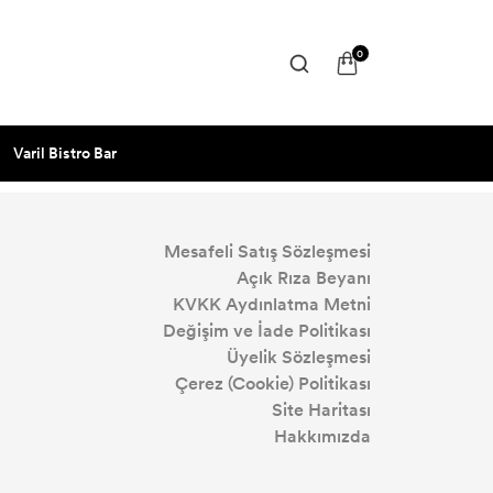
0
Varil Bistro Bar
Mesafeli Satış Sözleşmesi
Açık Rıza Beyanı
KVKK Aydınlatma Metni
Değişim ve İade Politikası
Üyelik Sözleşmesi
Çerez (Cookie) Politikası
Site Haritası
Hakkımızda