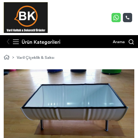
Ürün Kategorileri
Arama
Varil Çiçeklik & Saksı