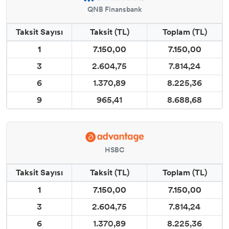
QNB Finansbank
Taksit Sayısı
Taksit (TL)
Toplam (TL)
1
7.150,00
7.150,00
3
2.604,75
7.814,24
6
1.370,89
8.225,36
9
965,41
8.688,68
HSBC
Taksit Sayısı
Taksit (TL)
Toplam (TL)
1
7.150,00
7.150,00
3
2.604,75
7.814,24
6
1.370,89
8.225,36