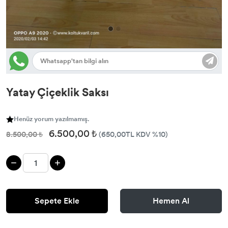
Yatay Çiçeklik Saksı
Henüz yorum yazılmamış.
6.500,00 ₺
8.500,00 ₺
(650,00TL KDV %10)
Sepete Ekle
Hemen Al