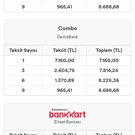
9
965,41
8.688,68
Combo
DenizBank
Taksit Sayısı
Taksit (TL)
Toplam (TL)
1
7.150,00
7.150,00
3
2.604,75
7.814,24
6
1.370,89
8.225,36
9
965,41
8.688,68
Ziraat Bankası