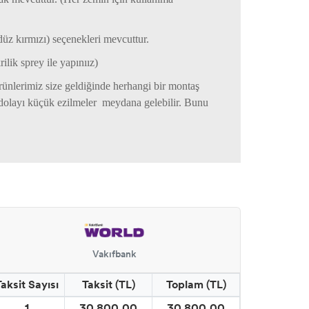
düz kırmızı) seçenekleri mevcuttur.
lik sprey ile yapınıız)
(ürünlerimiz size geldiğinde herhangi bir montaş
n dolayı küçük ezilmeler meydana gelebilir. Bunu
Vakıfbank
Taksit Sayısı
Taksit (TL)
Toplam (TL)
1
30.800,00
30.800,00