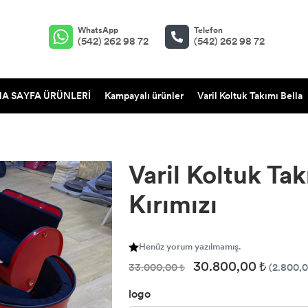
WhatsApp
Telefon
(542) 262 98 72
(542) 262 98 72
A SAYFA ÜRÜNLERİ
Kampayalı ürünler
Varil Koltuk Takımı Bella
Varil Koltuk T
Kırımızı
Henüz yorum yazılmamış.
30.800,00 ₺
33.000,00 ₺
(2.800,
logo