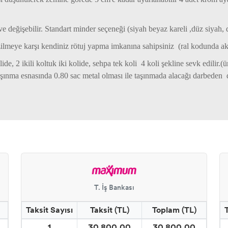
ve değişebilir. Standart minder seçeneği (siyah beyaz kareli ,düz siyah, 
zilmeye karşı kendiniz rötuj yapma imkanına sahipsiniz (ral kodunda akri
lide, 2 ikili koltuk iki kolide, sehpa tek koli 4 koli şekline sevk edilir.
taşınma esnasında 0.80 sac metal olması ile taşınmada alacağı darbede
T. İş Bankası
Taksit Sayısı
Taksit (TL)
Toplam (TL)
1
30.800,00
30.800,00