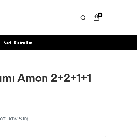
0
Varil Bistro Bar
akımı Amon 2+2+1+1
00TL KDV %10)