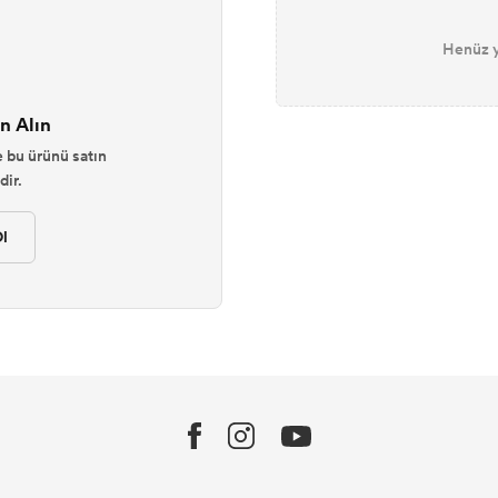
Henüz y
n Alın
 bu ürünü satın
ir.
l