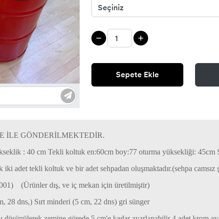
Sepete Ekle
E İLE GÖNDERİLMEKTEDİR.
Yükseklik : 40 cm Tekli koltuk en:60cm boy:77 oturma yüksekliği: 45
uk iki adet tekli koltuk ve bir adet sehpadan oluşmaktadır.(sehpa camsız
3001) (Ürünler dış, ve iç mekan için üretilmiştir)
m, 28 dns,) Sırt minderi (5 cm, 22 dns) gri sünger
 düşünülerek zemine görede 5 cm'e kadar ayarlanabilir 4 adet krom ay