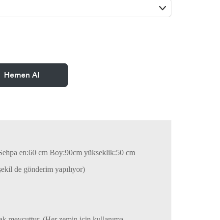
Hemen Al
cm Sehpa en:60 cm Boy:90cm yükseklik:50 cm
 şekil de gönderim yapılıyor)
ak mevcuttur. (Her zemin için kullanıma