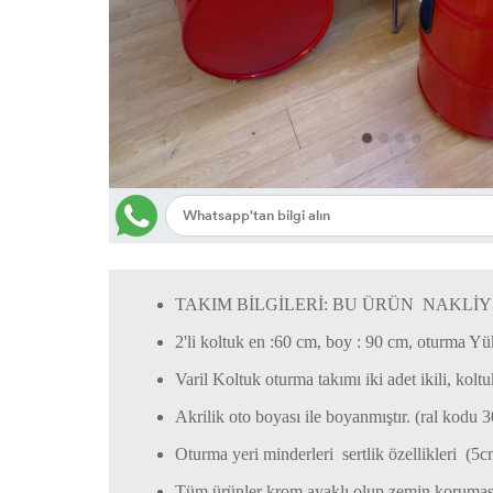
TAKIM BİLGİLERİ: BU ÜRÜN NAKLİY
2'li koltuk en :60 cm, boy : 90 cm, oturma 
Varil Koltuk oturma takımı iki adet ikili, kolt
Akrilik oto boyası ile boyanmıştır. (ral kodu 
Oturma yeri minderleri sertlik özellikleri (5c
Tüm ürünler krom ayaklı olup zemin koruması