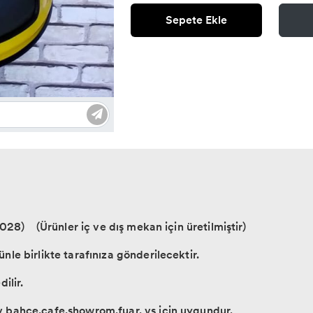
Sepete Ekle
 1028) (Ürünler iç ve dış mekan için üretilmiştir)
ünle birlikte tarafınıza gönderilecektir.
ilir.
ev bahçe,cafe,showrom,fuar, vs için uygundur.