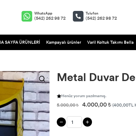
WhatsApp
Telefon
(542) 262 98 72
(542) 262 98 72
A SAYFA ÜRÜNLERİ
Kampayalı ürünler
Varil Koltuk Takımı Bella
Metal Duvar De
Henüz yorum yazılmamış.
4.000,00 ₺
5.000,00 ₺
(400,00TL 