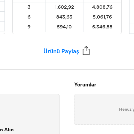
3
1.602,92
4.808,76
6
843,63
5.061,76
9
594,10
5.346,88
Ürünü Paylaş
Yorumlar
Henüz y
n Alın