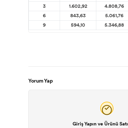
3
1.602,92
4.808,76
6
843,63
5.061,76
9
594,10
5.346,88
Yorum Yap
Giriş Yapın ve Ürünü Satı