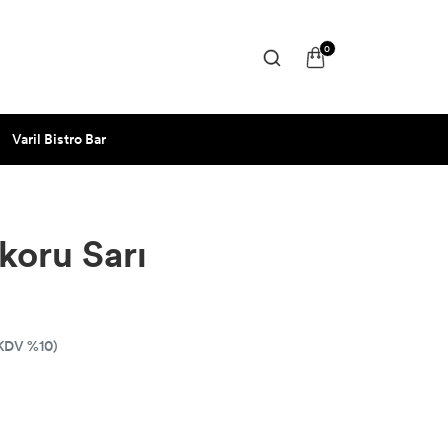
0
Varil Bistro Bar
koru Sarı
KDV %10)