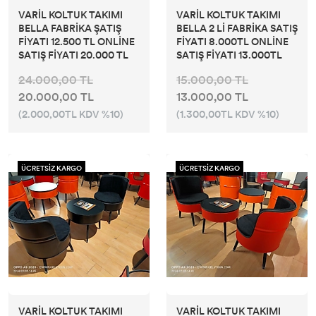
VARİL KOLTUK TAKIMI
VARİL KOLTUK TAKIMI
BELLA FABRİKA ŞATIŞ
BELLA 2 Lİ FABRİKA SATIŞ
FİYATI 12.500 TL ONLİNE
FİYATI 8.000TL ONLİNE
SATIŞ FİYATI 20.000 TL
SATIŞ FİYATI 13.000TL
24.000,00 TL
15.000,00 TL
20.000,00 TL
13.000,00 TL
(2.000,00TL KDV %10)
(1.300,00TL KDV %10)
ÜCRETSİZ KARGO
ÜCRETSİZ KARGO
VARİL KOLTUK TAKIMI
VARİL KOLTUK TAKIMI