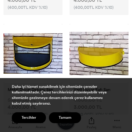
4.000,00 TL
4.000,00 TL
(400,00TL KDV %10)
(400,00TL KDV %10)
Daha iyi hizmet sunabilmek için sitemizde çerezler
Metal Duvar Dekoru Sarı
Varil Duvar Rafı Sarı
kullanılmaktadır. Çerez tercihlerinizi düzenleyebilir veya
sitemizde gezinmeye devam ederek çerez kullanımını
5.000,00 TL
4.000,00 TL
kabul etmiş sayılırsınız.
4.000,00 TL
3.000,00 TL
(400,00TL KDV %10)
(300,00TL KDV %10)
0
Tercihler
Tamam
Sepetim
Anasayfa
Arama
Paylaş
Menü