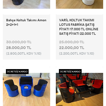
Bahçe Koltuk Takımı Amon
VARİL KOLTUK TAKIMI
2+2+1+1
LOTUS FABRİKA ŞATIŞ
FİYATI 17.000 TL ONLİNE
SATIŞ FİYATI 22.000 TL
30.000,00 TL
25.000,00 TL
28.000,00 TL
22.000,00 TL
(2.800,00TL KDV %10)
(2.200,00TL KDV %10)
ÜCRETSİZ KARGO
ÜCRETSİZ KARGO