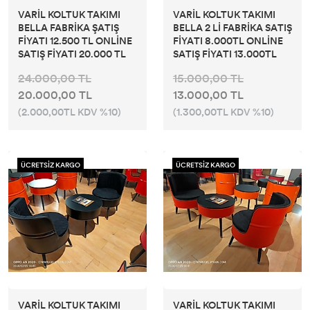
VARİL KOLTUK TAKIMI
VARİL KOLTUK TAKIMI
BELLA FABRİKA ŞATIŞ
BELLA 2 Lİ FABRİKA SATIŞ
FİYATI 12.500 TL ONLİNE
FİYATI 8.000TL ONLİNE
SATIŞ FİYATI 20.000 TL
SATIŞ FİYATI 13.000TL
24.000,00 TL
15.000,00 TL
20.000,00 TL
13.000,00 TL
(2.000,00TL KDV %10)
(1.300,00TL KDV %10)
ÜCRETSİZ KARGO
ÜCRETSİZ KARGO
VARİL KOLTUK TAKIMI
VARİL KOLTUK TAKIMI