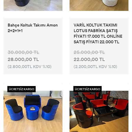
Bahçe Koltuk Takımı Amon
VARİL KOLTUK TAKIMI
2+2+1+1
LOTUS FABRİKA ŞATIŞ
FİYATI 17.000 TL ONLİNE
SATIŞ FİYATI 22.000 TL
30.000,00 TL
25.000,00 TL
28.000,00 TL
22.000,00 TL
(2.800,00TL KDV %10)
(2.200,00TL KDV %10)
ÜCRETSİZ KARGO
ÜCRETSİZ KARGO