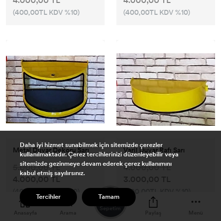
4.000,00 TL
4.000,00 TL
(400,00TL KDV %10)
(400,00TL KDV %10)
Daha iyi hizmet sunabilmek için sitemizde çerezler
Metal Duvar Dekoru Sarı
Varil Duvar Rafı Sarı
kullanılmaktadır. Çerez tercihlerinizi düzenleyebilir veya
sitemizde gezinmeye devam ederek çerez kullanımını
5.000,00 TL
4.000,00 TL
kabul etmiş sayılırsınız.
4.000,00 TL
3.000,00 TL
(400,00TL KDV %10)
(300,00TL KDV %10)
0
Tercihler
Tamam
Sepetim
Anasayfa
Arama
Paylaş
Menü